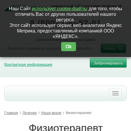
ОФИЦИАЛЬНЫЙ САЙТ САНАТОРИЯ «ПЯТИГОРСКИЙ
Наш Сайт
использует cookie-файлы
для того, чтобы
НАРЗАН»
отличить Вас от других пользователей нашего
ресурса.
8 (800) 100-52-01
Этот сайт использует сервис веб-аналитики Яндекс
Метрика, предоставляемый компанией ООО
БЕСПЛАТНАЯ ГОРЯЧАЯ ЛИНИЯ
«ЯНДЕКС».
САНАТОРИЙ РАБОТАЕТ БЕЗ ВЫХОДНЫХ
Ok
поиск
Забронировать
Контактная информация
Главная
/
Лечение
/
Наши врачи
/
Физиотерапевт
Физиотерапевт