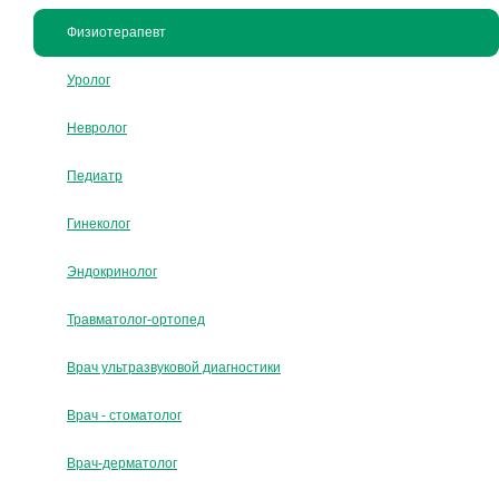
Физиотерапевт
Уролог
Невролог
Педиатр
Гинеколог
Эндокринолог
Травматолог-ортопед
Врач ультразвуковой диагностики
Врач - стоматолог
Врач-дерматолог