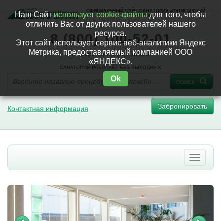
ОФИЦИАЛЬНЫЙ САЙТ САНАТОРИЯ «ПЯТИГОРСКИЙ
Наш Сайт
использует cookie-файлы
для того, чтобы
НАРЗАН»
отличить Вас от других пользователей нашего
ресурса.
8 (800) 100-52-01
Этот сайт использует сервис веб-аналитики Яндекс
Метрика, предоставляемый компанией ООО
БЕСПЛАТНАЯ ГОРЯЧАЯ ЛИНИЯ
«ЯНДЕКС».
САНАТОРИЙ РАБОТАЕТ БЕЗ ВЫХОДНЫХ
Ok
поиск
Забронировать
Контактная информация