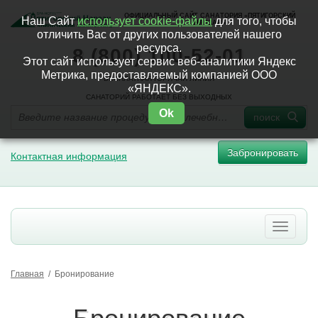
ОФИЦИАЛЬНЫЙ САЙТ САНАТОРИЯ «ПЯТИГОРСКИЙ
Наш Сайт
использует cookie-файлы
для того, чтобы
НАРЗАН»
отличить Вас от других пользователей нашего
ресурса.
8 (800) 100-52-01
Этот сайт использует сервис веб-аналитики Яндекс
Метрика, предоставляемый компанией ООО
БЕСПЛАТНАЯ ГОРЯЧАЯ ЛИНИЯ
«ЯНДЕКС».
САНАТОРИЙ РАБОТАЕТ БЕЗ ВЫХОДНЫХ
Ok
поиск
Забронировать
Контактная информация
Главная
/
Бронирование