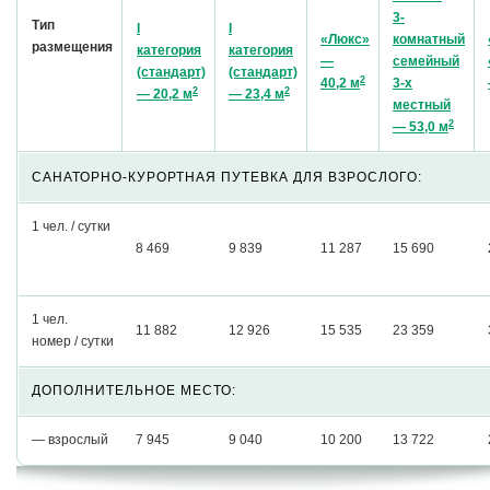
3-
Тип
I
I
«Люкс»
комнатный
размещения
категория
категория
—
семейный
(стандарт)
(стандарт)
2
40,2 м
3-х
2
2
— 20,2 м
— 23,4 м
местный
2
— 53,0 м
САНАТОРНО-КУРОРТНАЯ ПУТЕВКА ДЛЯ ВЗРОСЛОГО:
1 чел. / сутки
8 469
9 839
11 287
15 690
1 чел.
11 882
12 926
15 535
23 359
номер / сутки
ДОПОЛНИТЕЛЬНОЕ МЕСТО:
— взрослый
7 945
9 040
10 200
13 722