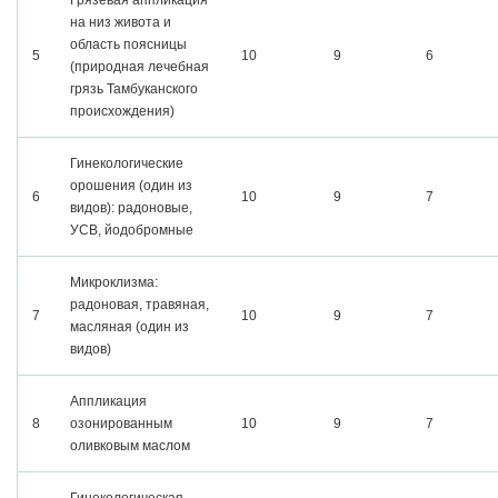
Грязевая аппликация
на низ живота и
область поясницы
5
10
9
6
(природная лечебная
грязь Тамбуканского
происхождения)
Гинекологические
орошения (один из
6
10
9
7
видов): радоновые,
УСВ, йодобромные
Микроклизма:
радоновая, травяная,
7
10
9
7
масляная (один из
видов)
Аппликация
8
озонированным
10
9
7
оливковым маслом