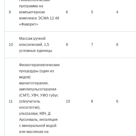
Гинекологическая
программа на
9
компьютерном
6
5
4
комплексе ЭСМА 12.48
«Фаворит»
Массаж ручной
10
классический, 1,5
9
7
6
условные единицы
Физиотерапевтические
процедуры (один из
видов):
магнитотерапия,
амплипульсотерапия
(СМТ), УВЧ, УФО тубус
11
(облучатель
10
8
6
носоглотки),
ультразвук, КВЧ, Д
Арсонваль, ингаляция
с минеральной водой
или масляная на