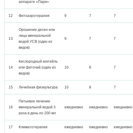
аппарате «Пари»
12
Фитоаэротерапия
9
7
7
Орошение десен или
лица минеральной
13
9
7
7
водой УСВ (один из
видов)
Кислородный коктейль
14
или фиточай (один из
10
8
7
видов)
15
Лечебная физкультура
10
8
7
Питьевое лечение
16
минеральной водой 3
ежедневно
ежедневно
ежедневно
раза в день по 200 мл
17
Климатотерапия
ежедневно
ежедневно
ежедневно