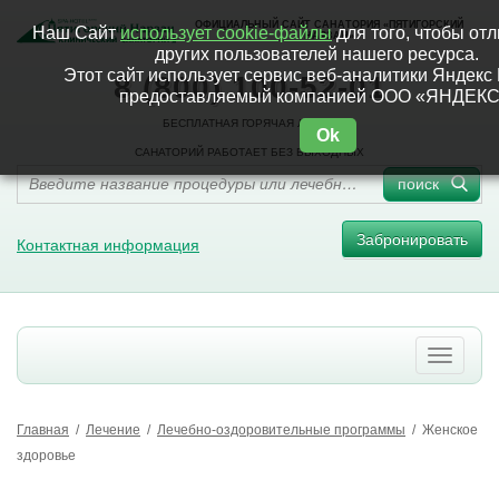
ОФИЦИАЛЬНЫЙ САЙТ САНАТОРИЯ «ПЯТИГОРСКИЙ
Наш Сайт
использует cookie-файлы
для того, чтобы отл
НАРЗАН»
других пользователей нашего ресурса.
Этот сайт использует сервис веб-аналитики Яндекс 
8 (800) 100-52-01
предоставляемый компанией ООО «ЯНДЕКС
БЕСПЛАТНАЯ ГОРЯЧАЯ ЛИНИЯ
Ok
САНАТОРИЙ РАБОТАЕТ БЕЗ ВЫХОДНЫХ
поиск
Забронировать
Контактная информация
Главная
/
Лечение
/
Лечебно-оздоровительные программы
/
Женское
здоровье