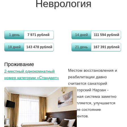
Неврология
1 день
7 971 рублей
14 дней
111 594 рублей
18 дней
143 478 рублей
21 день
167 391 рублей
Проживание
Местом восстановления и
2-местный однокомнатный
реабилитации давно
номер категории «Стандарт»
считается санаторий
Пятигорский Нарзан -
нервная система заметно
укрепляется, улучшается
общее состояние
пациентов.