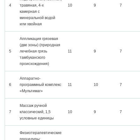
4
травяная, 4-х
10
9
7
камерная с
минеральной водой
или хвойная
Аппликация грязевая
(две зоны) (природная
5
лечебная грязь
11
9
7
тамбуканского
происхождения)
Аппаратно-
6
программный комплекс
11
10
7
«Мультимаг»
Массаж ручной
7
классический, 1,5
10
9
7
условные единицы
Физиотерапевтические
процедуры: