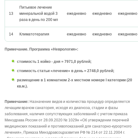
Питьевое лечение
13
минеральной водой 3
ежедневно
ежедневно
ежедневно
раза в день по 200 мл
14
Климатотерапия
ежедневно
ежедневно
ежедневно
Примечание. Программа «Неврология»:
стоимость 1 койко - дня = 7971,0 рублей;
стоимость статьи «лечение» в день = 2748,0 рублей;
размещение в 1 комнатном 2-х местном номере I категории (20
кв.м.).
Примечание:
Назначение видов и количества процедур определяется
лечащим врачом санатория, исходя из диагноза, стадии и фазы
заболевания, наличия сопутствующих заболеваний с учетом приказа
Минздрава России от 28.09.2020 № 1029н «Об утверждении перечней
медицинских показаний и противопоказаний для санаторно-курортного
лечения», Приказа Минздравсоцразвития РФ № 214 от 22.11.2004 г.