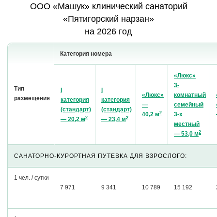
ООО «Машук» клинический санаторий
«Пятигорский нарзан»
на 2026 год
Категория номера
«Люкс»
3-
Тип
I
I
«Люкс»
комнатный
размещения
категория
категория
—
семейный
(стандарт)
(стандарт)
2
40,2 м
3-х
2
2
— 20,2 м
— 23,4 м
местный
2
— 53,0 м
САНАТОРНО-КУРОРТНАЯ ПУТЕВКА ДЛЯ ВЗРОСЛОГО:
1 чел. / сутки
7 971
9 341
10 789
15 192