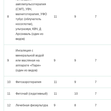
амплипульсотерапия
(СМТ), УВЧ,
магнитотерапия, УФО
8
11
9
7
тубус (облучатель
носоглотки),
ультразвук, КВЧ, Д
Арсонваль (один из
видов)
Ингаляция с
минеральной водой
9
или масляная на
9
9
7
аппарате «Пари»
(один из видов)
10
Фитоаэротерапия
11
9
7
11
Фиточай (седативный)
11
10
7
12
Лечебная физкультура
9
8
7