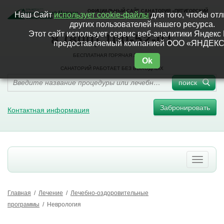
ОФИЦИАЛЬНЫЙ САЙТ САНАТОРИЯ «ПЯТИГОРСКИЙ
Наш Сайт
использует cookie-файлы
для того, чтобы отл
НАРЗАН»
других пользователей нашего ресурса.
Этот сайт использует сервис веб-аналитики Яндекс 
8 (800) 100-52-01
предоставляемый компанией ООО «ЯНДЕКС
БЕСПЛАТНАЯ ГОРЯЧАЯ ЛИНИЯ
Ok
САНАТОРИЙ РАБОТАЕТ БЕЗ ВЫХОДНЫХ
поиск
Забронировать
Контактная информация
Главная
/
Лечение
/
Лечебно-оздоровительные
программы
/
Неврология