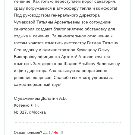
лечение! Как только переступаем порог санатория,
сразу погружаемся в атмосферу тепла и комфорта!
Под руководством генерального директора
Чумаковой Татьяны Арсентьевны все сотрудники
санатория создают благоприятную обстановку для
отдыха и лечения. За внимательное отношение к
гостям хочется отметить диетсестру Гетман Татьяну
Леонидовну и администратора Кузнецову Ольгу
Викторовну официанта Артема! А также хочется
отметить Зам.директора Шадже Альбину Валерьевну
и фин.директора Анапольскую за оперативное
решение вопросов. Спасибо всем сотрудникам за
самоотверженный труд!
С уважением Долотин А.Б.
Котенко Л.Н.
№ 317, г.Москва
Отзыв полезен?
Да
1
/
Нет
0