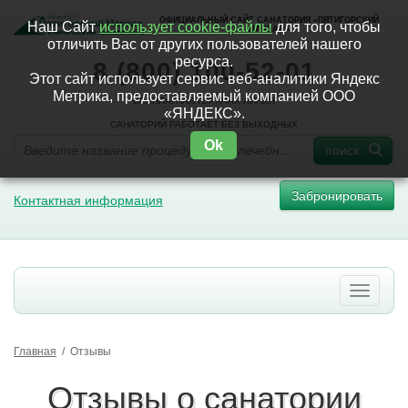
ОФИЦИАЛЬНЫЙ САЙТ САНАТОРИЯ «ПЯТИГОРСКИЙ
Наш Сайт
использует cookie-файлы
для того, чтобы
НАРЗАН»
отличить Вас от других пользователей нашего
ресурса.
8 (800) 100-52-01
Этот сайт использует сервис веб-аналитики Яндекс
Метрика, предоставляемый компанией ООО
БЕСПЛАТНАЯ ГОРЯЧАЯ ЛИНИЯ
«ЯНДЕКС».
САНАТОРИЙ РАБОТАЕТ БЕЗ ВЫХОДНЫХ
Ok
поиск
Забронировать
Контактная информация
Главная
/
Отзывы
Отзывы о санатории