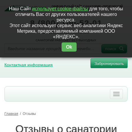
ОФИЦИАЛЬНЫЙ САЙТ САНАТОРИЯ «ПЯТИГОРСКИЙ
Наш Сайт
использует cookie-файлы
для того, чтобы
НАРЗАН»
отличить Вас от других пользователей нашего
ресурса.
8 (800) 100-52-01
Этот сайт использует сервис веб-аналитики Яндекс
Метрика, предоставляемый компанией ООО
БЕСПЛАТНАЯ ГОРЯЧАЯ ЛИНИЯ
«ЯНДЕКС».
САНАТОРИЙ РАБОТАЕТ БЕЗ ВЫХОДНЫХ
Ok
поиск
Забронировать
Контактная информация
Главная
/
Отзывы
Отзывы о санатории