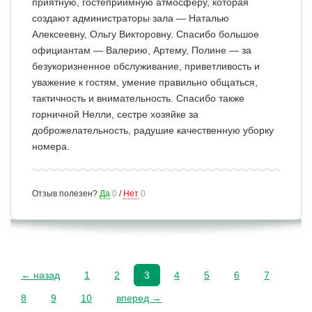
приятную, гостеприимную атмосферу, которая
создают администраторы зала — Наталью
Алексеевну, Ольгу Викторовну. Спасибо большое
официантам — Валерию, Артему, Полине — за
безукоризненное обслуживание, приветливость и
уважение к гостям, умение правильно общаться,
тактичность и внимательность. Спасибо также
горничной Нелли, сестре хозяйке за
доброжелательность, радушие качественную уборку
номера.
Отзыв полезен?
Да
0
/
Нет
0
← назад
1
2
3
4
5
6
7
8
9
10
вперед →