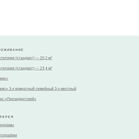
РОЖИВАНИЕ
категория (стандарт) — 20,2 м²
категория (стандарт) — 23,4 м²
юкс»
юкс» 3-х комнатный семейный 3-х местный
кс «Президентский»
АЛЕРЕЯ
норамы
тографии