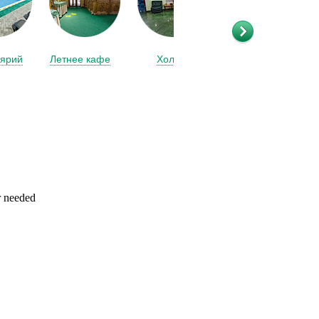
лярий
Летнее кафе
Холл