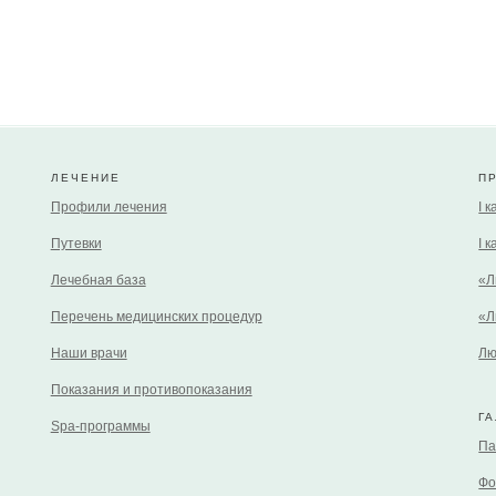
ЛЕЧЕНИЕ
П
Профили лечения
I 
Путевки
I 
Лечебная база
«Л
Перечень медицинских процедур
«Л
Наши врачи
Лю
Показания и противопоказания
Г
Spa-программы
Па
Фо