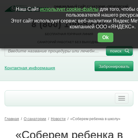
ОФИЦИАЛЬНЫЙ САЙТ САНАТОРИЯ «ПЯТИГОРСКИЙ
Наш Сайт
использует cookie-файлы
для того, чтобы 
НАРЗАН»
пользователей нашего ресурса
Этот сайт использует сервис веб-аналитики Яндекс М
8 (800) 100-52-01
компанией ООО «ЯНДЕКС».
БЕСПЛАТНАЯ ГОРЯЧАЯ ЛИНИЯ
Ok
САНАТОРИЙ РАБОТАЕТ БЕЗ ВЫХОДНЫХ
поиск
Забронировать
Контактная информация
Главная
/
О санатории
/
Новости
/
«Соберем ребенка в школу»
«Соберем ребенка в