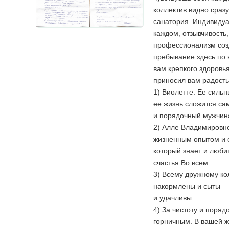
коллектив видно сразу
санатория. Индивидуа
каждом, отзывчивость,
профессионализм соз
пребывание здесь по
вам крепкого здоровья
приносил вам радость
1) Виолетте. Ее силь
ее жизнь сложится с
и порядочный мужчин
2) Алле Владимировн
жизненным опытом и 
который знает и любит
счастья Во всем.
3) Всему дружному ко
накормлены и сыты — 
и удачливы.
4) За чистоту и поря
горничным. В вашей ж