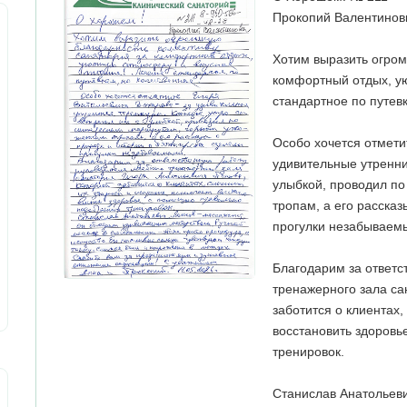
Прокопий Валентинов
Хотим выразить огром
комфортный отдых, у
стандартное по путевк
Особо хочется отмети
удивительные утренни
улыбкой, проводил п
тропам, а его рассказ
прогулки незабываем
Благодарим за ответс
тренажерного зала са
заботится о клиентах
восстановить здоров
тренировок.
Станислав Анатольеви