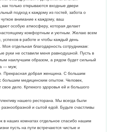
, как только открываются входные двери
льный подход к каждому из гостей, забота о
 чуткое внимание к каждому, ваш
дают особую атмосферу, которая делает
 настоящему комфортным и уютным. Желаю всем
, успехов в работе и чтобы каждый день
. Моя отдельная благодарность сотрудникам:
ные руки не оставили меня равнодушной. Пусть в
амым наилучшим образом, а рядом будет сильный
а — муж;
е. Прекрасная добрая женщина. С большим
с большим медицинским опытом. Человек,
 свое дело. Крпекого здоровья ей и большого
ллективу нашего ресторана. Мы всегда были
разнообразной и сытой едой. Будьте счастливы
док в наших комнатах отдельное спасибо нашим
изни пусть на пути встречаются чистые и