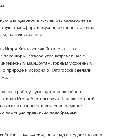
ич
ную благодарность коллективу санатория за
ютную атмосферу и вкусное питание! Лечение
ам, но качественное.
ть Игоря Витальевича Захарова — за
е теренкуры. Каждое утро встречал нас с
о интересным маршрутам, горным ухоженным
ы о природе и истории о Пятигорске сделали
ыми.
твенную работу руководителя лечебного
натория Игоря Анатольевича Попова, который
, слышит их запросы и искренне помогает
ье с помощью правильно подобранных
ч Лотов — массажист, он обладает удивительным