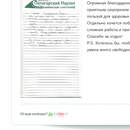
Огромная благодарнос
приятным сюрпризом 
пользой для здоровья
Отдельно хочется поб
сложная работа и при
Спасибо за отдых!
P.S. Хотелось бы, чт
ужина много свободно
Отзыв полезен?
Да
0
/
Нет
0