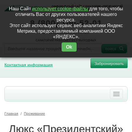
ОФИЦИАЛЬНЫЙ САЙТ САНАТОРИЯ «ПЯТИГОРСКИЙ
Наш Сайт
использует cookie-файлы
для того, чтобы
НАРЗАН»
отличить Вас от других пользователей нашего
ресурса.
8 (800) 100-52-01
Этот сайт использует сервис веб-аналитики Яндекс
Метрика, предоставляемый компанией ООО
БЕСПЛАТНАЯ ГОРЯЧАЯ ЛИНИЯ
«ЯНДЕКС».
САНАТОРИЙ РАБОТАЕТ БЕЗ ВЫХОДНЫХ
Ok
поиск
Забронировать
Контактная информация
Главная
/
Проживание
Люкс «Президентский»