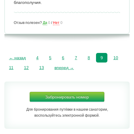
благополучия.
Отзыв полезен?
Да
0
/
Нет
0
← назад
4
5
6
7
8
9
10
11
12
13
вперед →
Забронировать номер
Для бронирования путёвки в нашем санатории,
воспользуйтесь электронной формой.