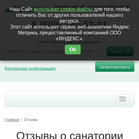
ОФИЦИАЛЬНЫЙ САЙТ САНАТОРИЯ «ПЯТИГОРСКИЙ
Наш Сайт
использует cookie-файлы
для того, чтобы
НАРЗАН»
отличить Вас от других пользователей нашего
ресурса.
8 (800) 100-52-01
Этот сайт использует сервис веб-аналитики Яндекс
Метрика, предоставляемый компанией ООО
БЕСПЛАТНАЯ ГОРЯЧАЯ ЛИНИЯ
«ЯНДЕКС».
САНАТОРИЙ РАБОТАЕТ БЕЗ ВЫХОДНЫХ
Ok
поиск
Забронировать
Контактная информация
Главная
/
Отзывы
Отзывы о санатории