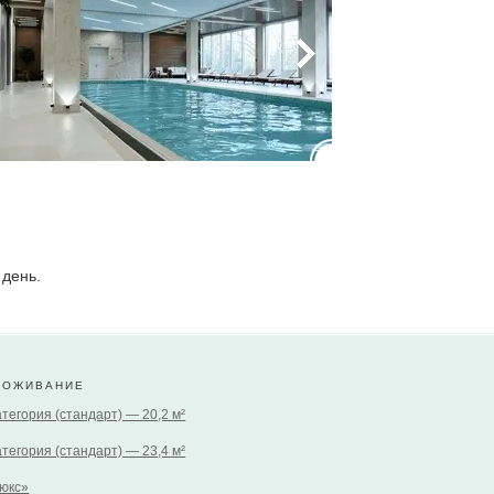
 день.
РОЖИВАНИЕ
категория (стандарт) — 20,2 м²
категория (стандарт) — 23,4 м²
юкс»