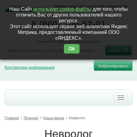
ОФИЦИАЛЬНЫЙ САЙТ САНАТОРИЯ «ПЯТИГОРСКИЙ
Наш Сайт
использует cookie-файлы
для того, чтобы
НАРЗАН»
отличить Вас от других пользователей нашего
ресурса.
8 (800) 100-52-01
Этот сайт использует сервис веб-аналитики Яндекс
Метрика, предоставляемый компанией ООО
БЕСПЛАТНАЯ ГОРЯЧАЯ ЛИНИЯ
«ЯНДЕКС».
САНАТОРИЙ РАБОТАЕТ БЕЗ ВЫХОДНЫХ
Ok
поиск
Забронировать
Контактная информация
Главная
/
Лечение
/
Наши врачи
/
Невролог
Невролог