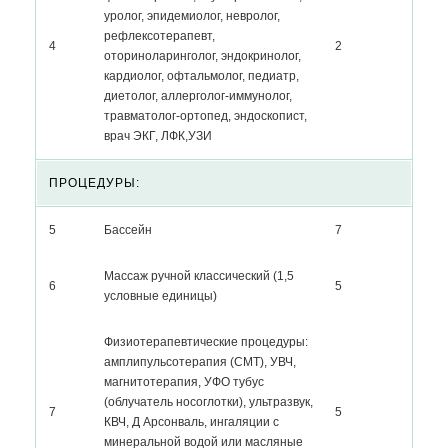
уролог, эпидемиолог, невролог,
рефлексотерапевт,
4
2
оториноларинголог, эндокринолог,
кардиолог, офтальмолог, педиатр,
диетолог, аллерголог-иммунолог,
травматолог-ортопед, эндоскопист,
врач ЭКГ, ЛФК,УЗИ
ПРОЦЕДУРЫ:
5
Бассейн
7
Массаж ручной классический (1,5
6
5
условные единицы)
Физиотерапевтические процедуры:
амплипульсотерапия (СМТ), УВЧ,
магнитотерапия, УФО тубус
(облучатель носоглотки), ультразвук,
7
5
КВЧ, Д Арсонваль, ингаляции с
минеральной водой или масляные