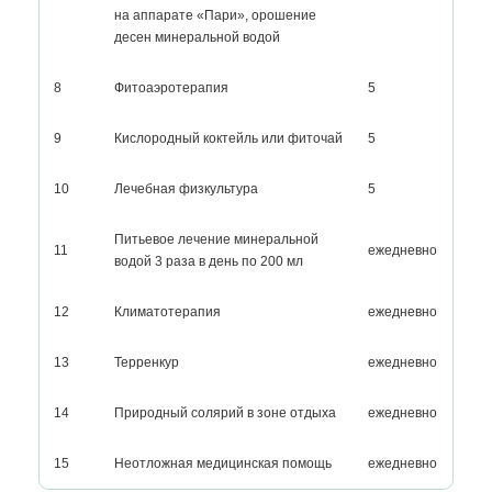
на аппарате «Пари», орошение
десен минеральной водой
8
Фитоаэротерапия
5
9
Кислородный коктейль или фиточай
5
10
Лечебная физкультура
5
Питьевое лечение минеральной
11
ежедневно
водой 3 раза в день по 200 мл
12
Климатотерапия
ежедневно
13
Терренкур
ежедневно
14
Природный солярий в зоне отдыха
ежедневно
15
Неотложная медицинская помощь
ежедневно