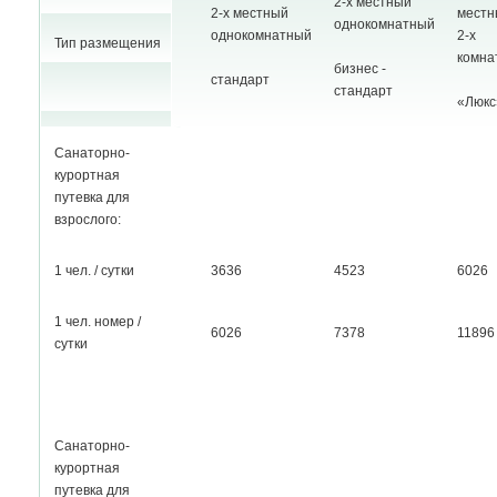
2-х местный
2-х местный
местн
однокомнатный
однокомнатный
2-х
Тип размещения
комна
бизнес -
стандарт
стандарт
«Люкс
Санаторно-
курортная
путевка для
взрослого:
1 чел. / сутки
3636
4523
6026
1 чел. номер /
6026
7378
11896
сутки
Санаторно-
курортная
путевка для