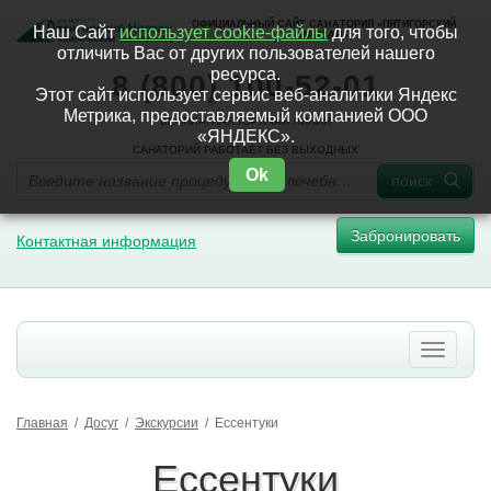
ОФИЦИАЛЬНЫЙ САЙТ САНАТОРИЯ «ПЯТИГОРСКИЙ
Наш Сайт
использует cookie-файлы
для того, чтобы
НАРЗАН»
отличить Вас от других пользователей нашего
ресурса.
8 (800) 100-52-01
Этот сайт использует сервис веб-аналитики Яндекс
Метрика, предоставляемый компанией ООО
БЕСПЛАТНАЯ ГОРЯЧАЯ ЛИНИЯ
«ЯНДЕКС».
САНАТОРИЙ РАБОТАЕТ БЕЗ ВЫХОДНЫХ
Ok
поиск
Забронировать
Контактная информация
Главная
/
Досуг
/
Экскурсии
/
Ессентуки
Ессентуки