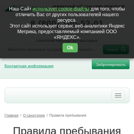
ОФИЦИАЛЬНЫЙ САЙТ САНАТОРИЯ «ПЯТИГОРСКИЙ
Наш Сайт
использует cookie-файлы
для того, чтобы
НАРЗАН»
отличить Вас от других пользователей нашего
ресурса.
8 (800) 100-52-01
Этот сайт использует сервис веб-аналитики Яндекс
Метрика, предоставляемый компанией ООО
БЕСПЛАТНАЯ ГОРЯЧАЯ ЛИНИЯ
«ЯНДЕКС».
САНАТОРИЙ РАБОТАЕТ БЕЗ ВЫХОДНЫХ
Ok
поиск
Забронировать
Контактная информация
Главная
/
О санатории
/
Правила пребывания
Правила пребывания