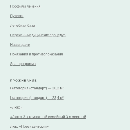
Профили лечения
Путевки
Лечебная база
Перечень медицинских процедур
Наши врачи
Показания и противопоказания
Spa-программы
ПРОЖИВАНИЕ
I категория (стандарт) — 20,2 м²
I категория (стандарт) — 23,4 м²
«Люкс»
«Люкс» 3-х комнатный семейный 3-х местный
Люкс «Президентский»