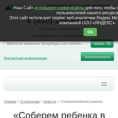
ОФИЦИАЛЬНЫЙ САЙТ САНАТОРИЯ «ПЯТИГОРСКИЙ
Наш Сайт
использует cookie-файлы
для того, чтобы 
НАРЗАН»
пользователей нашего ресурса
Этот сайт использует сервис веб-аналитики Яндекс М
8 (800) 100-52-01
компанией ООО «ЯНДЕКС».
БЕСПЛАТНАЯ ГОРЯЧАЯ ЛИНИЯ
Ok
САНАТОРИЙ РАБОТАЕТ БЕЗ ВЫХОДНЫХ
поиск
Забронировать
Контактная информация
Главная
/
О санатории
/
Новости
/
«Соберем ребенка в школу»
«Соберем ребенка в