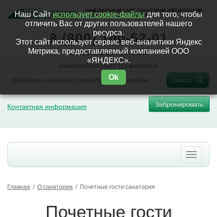
ОФИЦИАЛЬНЫЙ САЙТ САНАТОРИЯ «ПЯТИГОРСКИЙ
Наш Сайт
использует cookie-файлы
для того, чтобы
НАРЗАН»
отличить Вас от других пользователей нашего
ресурса.
8 (800) 100-52-01
Этот сайт использует сервис веб-аналитики Яндекс
Метрика, предоставляемый компанией ООО
БЕСПЛАТНАЯ ГОРЯЧАЯ ЛИНИЯ
«ЯНДЕКС».
САНАТОРИЙ РАБОТАЕТ БЕЗ ВЫХОДНЫХ
Ok
поиск
Забронировать
Контактная информация
Главная
/
О санатории
/
Почетные гости санатория
Почетные гости