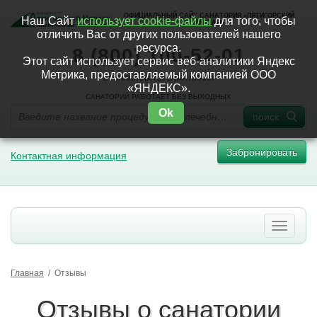
ОФИЦИАЛЬНЫЙ САЙТ САНАТОРИЯ «ПЯТИГОРСКИЙ
Наш Сайт
использует cookie-файлы
для того, чтобы
НАРЗАН»
отличить Вас от других пользователей нашего
ресурса.
8 (800) 100-52-01
Этот сайт использует сервис веб-аналитики Яндекс
Метрика, предоставляемый компанией ООО
БЕСПЛАТНАЯ ГОРЯЧАЯ ЛИНИЯ
«ЯНДЕКС».
САНАТОРИЙ РАБОТАЕТ БЕЗ ВЫХОДНЫХ
Ok
поиск
Забронировать
Контактная информация
Главная
/
Отзывы
Отзывы о санатории